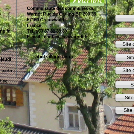
Communauté des communes du
Warndt Rue de Carling BP 200 38
57150 Creutzwald
France
ng.fr
Tél. : 03 87 81 89 89
E-mail :
contact@ccwarndt.fr
Site 
Label village fleuri
Sit
 jeudi
Site 
 partir
ting
S
le
Site
Site