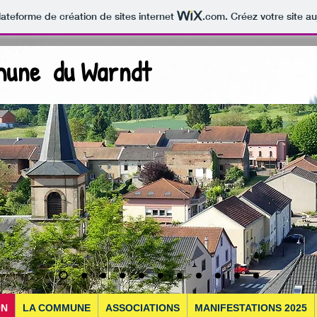
lateforme de création de sites internet
.com
. Créez votre site au
une du Warndt
ON
LA COMMUNE
ASSOCIATIONS
MANIFESTATIONS 2025