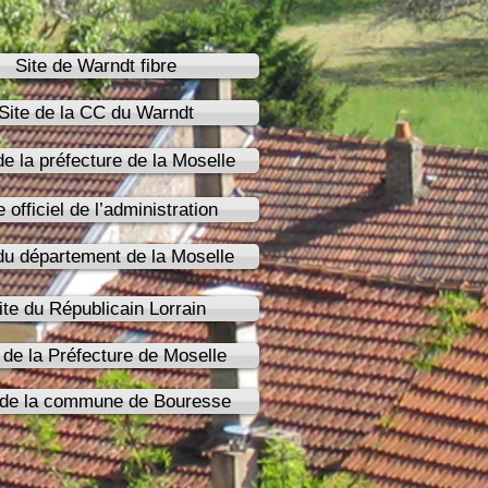
Site de Warndt fibre
Site de la CC du Warndt
de la préfecture de la Moselle
e officiel de l’administration
du département de la Moselle
ite du Républicain Lorrain
 de la Préfecture de Moselle
 de la commune de Bouresse