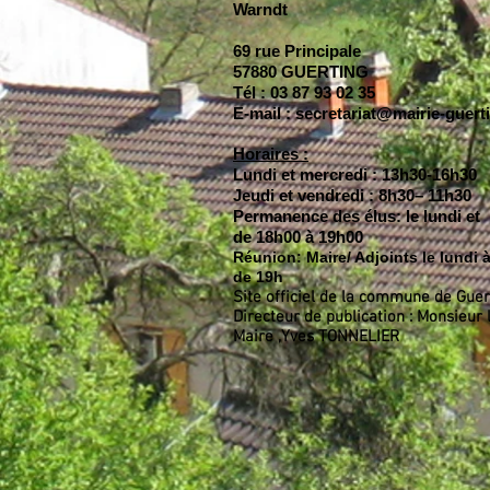
Warndt
69 rue Principale
57880 GUERTING
Tél : 03 87 93 02 35
E-mail : secretariat@mairie-guerti
Horaires :
Lundi et mercredi : 13h30-16h30
Jeudi et vendredi : 8h30– 11h30
Permanence des élus: le lundi et
de 18h00 à 19h00
Réunion: Maire/ Adjoints le lundi à
de 19h
Site officiel de la commune de Guer
Directeur de publication : Monsieur 
Maire ,Yves TONNELIER