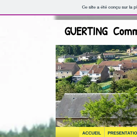
Ce site a été conçu sur la p
GUERTING Comm
ACCUEIL
PRESENTATI