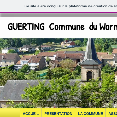
Ce site a été conçu sur la plateforme de création de si
GUERTING Commune du Warn
ACCUEIL
PRESENTATION
LA COMMUNE
ASS
EV