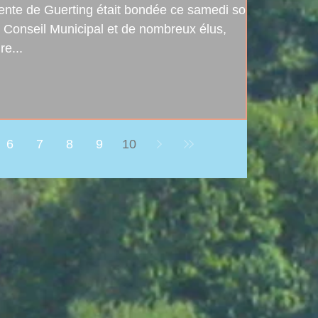
lente de Guerting était bondée ce samedi soir.
Conseil Municipal et de nombreux élus,
re...
6
7
8
9
10