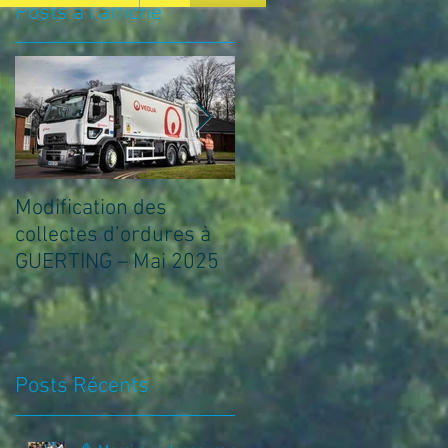
Posts à l'affiche
Modification des
🛠️ Matinée Citoyenne
collectes d’ordures à
du samedi 5 avril 🌿
GUERTING – Mai 2025
Posts Récents