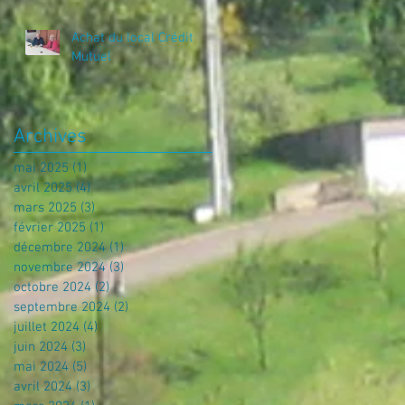
Achat du local Crédit
Mutuel
Archives
mai 2025
(1)
1 post
avril 2025
(4)
4 posts
mars 2025
(3)
3 posts
février 2025
(1)
1 post
décembre 2024
(1)
1 post
novembre 2024
(3)
3 posts
octobre 2024
(2)
2 posts
septembre 2024
(2)
2 posts
juillet 2024
(4)
4 posts
juin 2024
(3)
3 posts
mai 2024
(5)
5 posts
avril 2024
(3)
3 posts