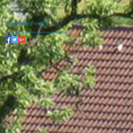
2024
2025
Actualité
Annonces
Environnement
flash
informations
Retrouvez-nous