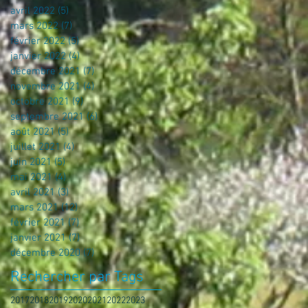
avril 2022
(5)
5 posts
mars 2022
(7)
7 posts
février 2022
(5)
5 posts
janvier 2022
(4)
4 posts
décembre 2021
(7)
7 posts
novembre 2021
(4)
4 posts
octobre 2021
(9)
9 posts
septembre 2021
(6)
6 posts
août 2021
(5)
5 posts
juillet 2021
(4)
4 posts
juin 2021
(5)
5 posts
mai 2021
(4)
4 posts
avril 2021
(3)
3 posts
mars 2021
(12)
12 posts
février 2021
(7)
7 posts
janvier 2021
(7)
7 posts
décembre 2020
(7)
7 posts
Rechercher par Tags
2017
2018
2019
2020
2021
2022
2023