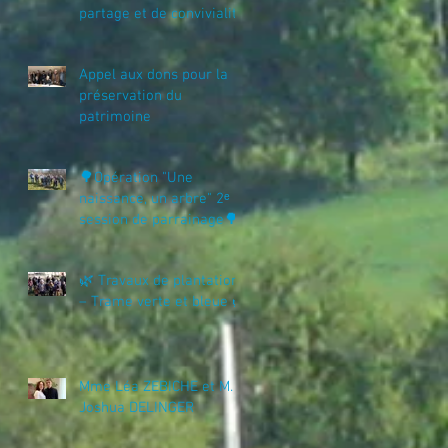
partage et de convivialité
Appel aux dons pour la
préservation du
patrimoine
🌳Opération "Une
naissance, un arbre" 2ᵉ
session de parrainage🌳
🌿 Travaux de plantation
– Trame verte et bleue 🌿
Mme Léa ZEBICHE et M.
Joshua DELINGER