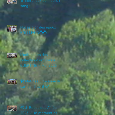
🩸 Merci aux donneurs de
sang !
Noces d’or des époux
KOLLMANN💍💍
Modification des
collectes d’ordures à
GUERTING – Mai 2025
🛠️ Matinée Citoyenne du
samedi 5 avril 🌿
🧓👵 Repas des Aînés
2025 – Un moment de