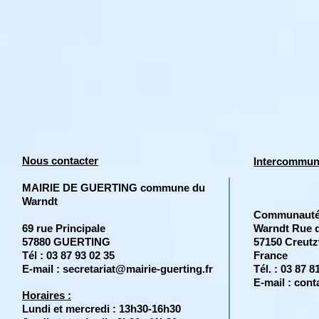
Nous contacter
Intercommuna
MAIRIE DE GUERTING commune du
Warndt
Communauté
69 rue Principale
Warndt Rue d
57880 GUERTING
57150 Creut
Tél : 03 87 93 02 35
France
E-mail : secretariat@mairie-guerting.fr
Tél. : 03 87 8
E-mail :
cont
Horaires :
Lundi et mercredi : 13h30-16h30